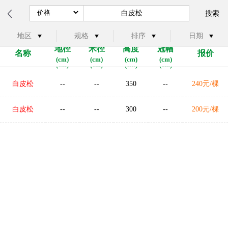
搜索
地区
规格
排序
日期
地径
米径
高度
冠幅
名称
报价
地径
米径
高度
冠幅
名称
报价
(cm)
(cm)
(cm)
(cm)
(cm)
(cm)
(cm)
(cm)
白皮松
--
--
350
--
240元/棵
白皮松
--
--
300
--
200元/棵