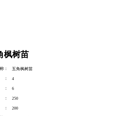
角枫树苗
称：
五角枫树苗
径：
4
径：
6
度：
250
幅：
200