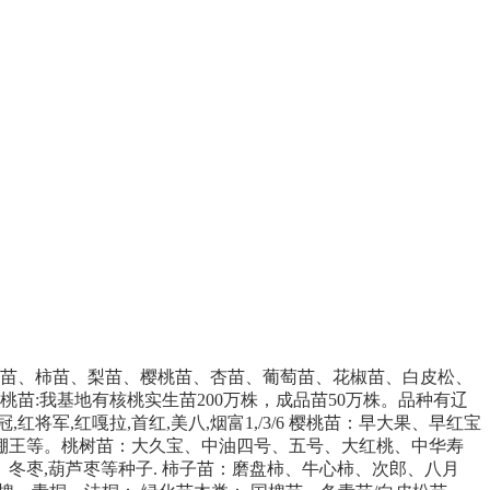
棠苗、柿苗、梨苗、樱桃苗、杏苗、葡萄苗、花椒苗、白皮松、
桃苗:我基地有核桃实生苗200万株，成品苗50万株。品种有辽
将军,红嘎拉,首红,美八,烟富1,/3/6 樱桃苗：早大果、早红宝
大棚王等。桃树苗：大久宝、中油四号、五号、大红桃、中华寿
冬枣,葫芦枣等种子. 柿子苗：磨盘柿、牛心柿、次郎、八月