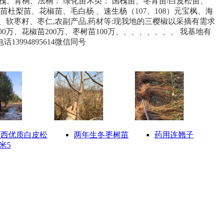
槐、青桐、法桐： 绿化苗木类： 国槐苗、冬青苗/白皮松苗、
杜梨苗、花椒苗、毛白杨 、速生杨（107、108）元宝枫、海
、软枣籽、枣仁,农副产品,药材等:现我地的三樱椒以采摘有需求
100万、花椒苗200万、枣树苗100万、、、、、、、、 我基地有
94895614微信同号
山西优质白皮松
两年生冬枣树苗
药用连翘子
-米5