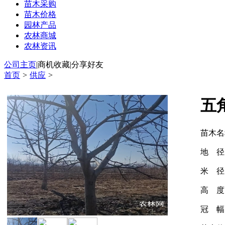
苗木采购
苗木价格
园林产品
农林商城
农林资讯
公司主页
|
商机收藏
|
分享好友
首页
>
供应
>
五
苗木名
地
米
高
冠