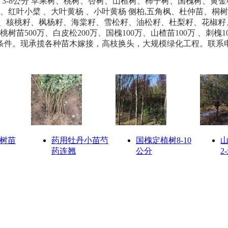
 3-8公分 苹果树、桃树、杏树、山楂树、柿子树、国槐树、黄金
红叶小檗 、大叶黄杨 、小叶黄杨 侧柏,五角枫、杜仲苗、桐树苗
槐籽、核桃籽、枫杨籽、海棠籽、雪松籽、油松籽、杜梨籽、花椒籽
树苗500万、白皮松200万、国槐100万、山楂苗100万 、刺槐
。现承揽各种苗木嫁接，高枝换头，大规模绿化工程。联系电话139
树苗
药用牡丹小苗芍
国槐定植树8-10
药连翘
公分
2