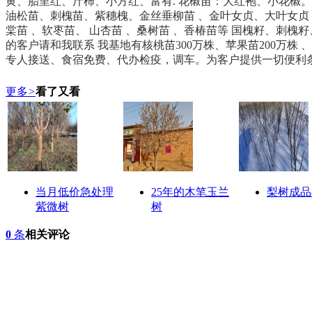
黄、胎里红、斤柿、小方红、富有. 花椒苗：大红袍、小花椒。
油松苗、刺槐苗、紫穗槐、金丝垂柳苗 、金叶女贞、大叶女贞 、
棠苗 、软枣苗、 山杏苗 、桑树苗 、香椿苗等 国槐籽、刺
的客户请和我联系 我基地有核桃苗300万株、苹果苗200万株 、桃
专人接送、食宿免费、代办检疫，调车。为客户提供一切便利条件
更多
>
看了又看
当月低价急处理
25年的木笔玉兰
梨树成品
紫微树
树
0
条
相关评论