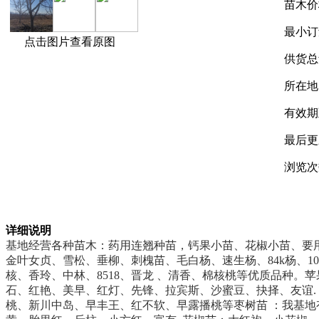
苗木价
最小订
点击图片查看原图
供货总
所在地
有效期
最后更
浏览次
详细说明
基地经营各种苗木：药用连翘种苗，钙果小苗、花椒小苗、要用
金叶女贞、雪松、垂柳、刺槐苗、毛白杨、速生杨、84k杨、10
核、香玲、中林、8518、晋龙 、清香、棉核桃等优质品种。苹果苗
石、红艳、美早、红灯、先锋、拉宾斯、沙蜜豆、抉择、友谊.
桃、新川中岛、早丰王、红不软、早露播桃等枣树苗 ：我基地有