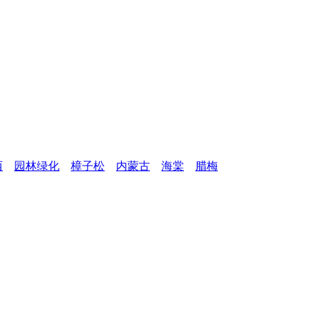
西
园林绿化
樟子松
内蒙古
海棠
腊梅