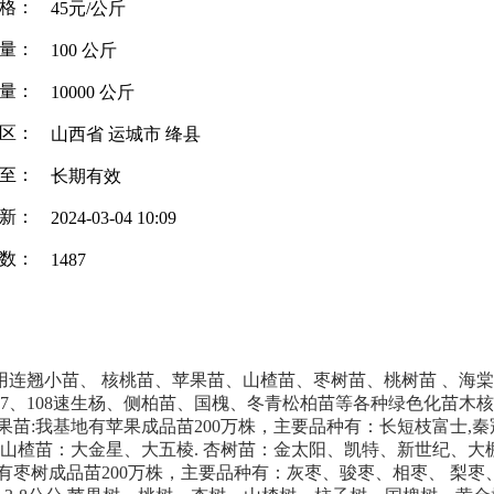
格：
45元/公斤
量：
100 公斤
量：
10000 公斤
区：
山西省 运城市 绛县
至：
长期有效
新：
2024-03-04 10:09
数：
1487
连翘小苗、 核桃苗、苹果苗、山楂苗、枣树苗、桃树苗 、海
7、108速生杨、侧柏苗、国槐、冬青松柏苗等各种绿色化苗木核
:我基地有苹果成品苗200万株，主要品种有：长短枝富士,秦冠,红
 山楂苗：大金星、大五棱. 杏树苗：金太阳、凯特、新世纪、
枣树成品苗200万株，主要品种有：灰枣、骏枣、相枣、 梨枣、