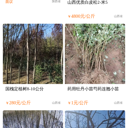
面议
陕西省
山西优质白皮松2-米5
4800元/公斤
￥
山西省
国槐定植树8-10公分
药用牡丹小苗芍药连翘小苗
280元/公斤
1元/公斤
￥
￥
山西省
山西省