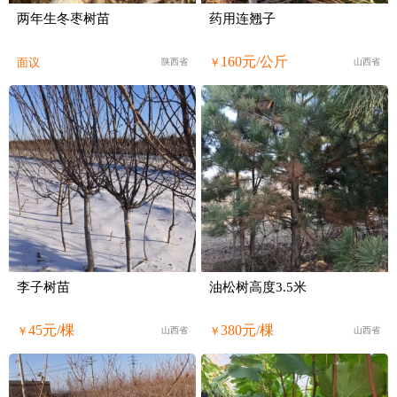
两年生冬枣树苗
药用连翘子
160元/公斤
面议
￥
陕西省
山西省
李子树苗
油松树高度3.5米
45元/棵
380元/棵
￥
￥
山西省
山西省