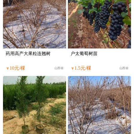
药用高产大果粒连翘树
户太葡萄树苗
10元/棵
1.5元/棵
￥
￥
山西省
山西省