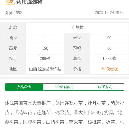
药用连翘树
供应
2023-12-24 19:06
浏览:1552
名称
连翘树
地径
1
米径
00
高度
150
冠幅
00
起订
200棵
总量
10000棵
地区
山西省运城市绛县
价格
￥15元/棵
产品详情
评价详情(0)
联系方式
林源苗圃苗木大量推广，药用连翘小苗，牡丹小苗，芍药小
苗，「花椒苗，连翘苗，钙果苗」量大各自200万货源。北
栾树苗，国槐树苗，白蜡树苗，苹果苗、核桃苗、枣苗、柿