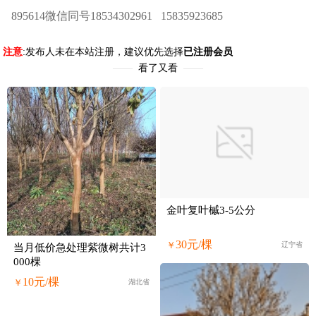
895614微信同号18534302961 15835923685
注意
:发布人未在本站注册，建议优先选择
已注册会员
——
看了又看
——
金叶复叶槭3-5公分
30元/棵
￥
辽宁省
当月低价急处理紫微树共计3
000棵
10元/棵
￥
湖北省