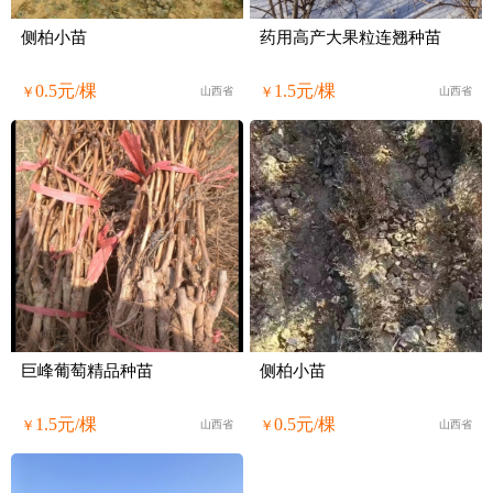
侧柏小苗
药用高产大果粒连翘种苗
0.5元/棵
1.5元/棵
￥
￥
山西省
山西省
巨峰葡萄精品种苗
侧柏小苗
1.5元/棵
0.5元/棵
￥
￥
山西省
山西省