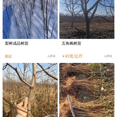
梨树成品树苗
五角枫树苗
45元/公斤
面议
￥
山西省
山西省